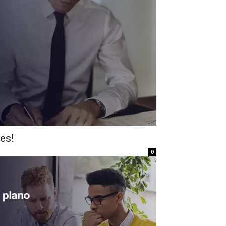
es!
0