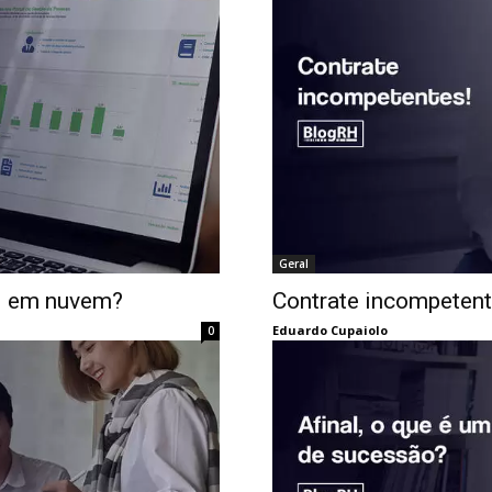
Geral
H em nuvem?
Contrate incompetent
Eduardo Cupaiolo
0