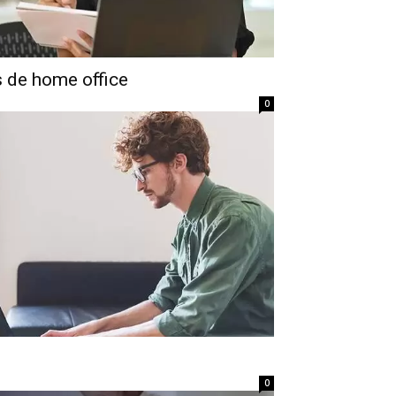
 de home office
0
0