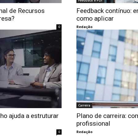
Feedback e PDI
onal de Recursos
Feedback contínuo: e
resa?
como aplicar
Redação
0
Carreira
o ajuda a estruturar
Plano de carreira: co
profissional
Redação
0