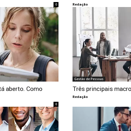
Redação
0
Gestão de Pessoas
tá aberto. Como
Três principais macr
Redação
0