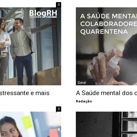
0
Geral
stressante e mais
A Saúde mental dos 
Redação
0