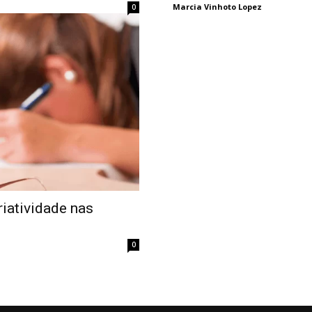
Marcia Vinhoto Lopez
0
riatividade nas
0