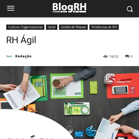
Cultura Organizacional
Geral
Gestão de Pessoas
Tendências de RH
RH Ágil
Redação
16053
0