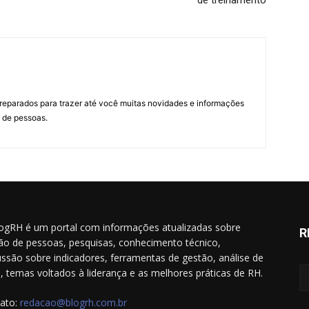
de treinamento
preparados para trazer até você muitas novidades e informações
 de pessoas.
ogRH é um portal com informações atualizadas sobre
R
ão de pessoas, pesquisas, conhecimento técnico,
ussão sobre indicadores, ferramentas de gestão, análise de
il, temas voltados à liderança e as melhores práticas de RH.
ato:
redacao@blogrh.com.br