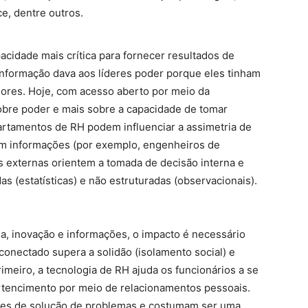
e, dentre outros.
cidade mais crítica para fornecer resultados de
informação dava aos líderes poder porque eles tinham
ores. Hoje, com acesso aberto por meio da
obre poder e mais sobre a capacidade de tomar
rtamentos de RH podem influenciar a assimetria de
em informações (por exemplo, engenheiros de
s externas orientem a tomada de decisão interna e
as (estatísticas) e não estruturadas (observacionais).
ia, inovação e informações, o impacto é necessário
onectado supera a solidão (isolamento social) e
rimeiro, a tecnologia de RH ajuda os funcionários a se
rtencimento por meio de relacionamentos pessoais.
es de solução de problemas e costumam ser uma