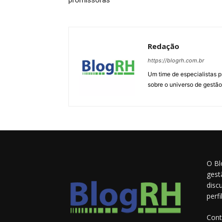
promissoras
Redação
https://blogrh.com.br
Um time de especialistas 
sobre o universo de gestão
O Bl
gest
disc
perf
Cont