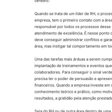
cérebro.”
Quando se trata de um líder de RH, o proce
empresa, tem o primeiro contato com a áre
responsável por todos os processos desse 
atendimento de excelência. É nesse ponto q
deve conseguir administrar conflitos e gara
área, mas instigar tal comportamento em t
Uma das tarefas mais árduas a serem cumpr
implantação de treinamentos e eventos qu
colaboradores. Para conseguir o sinal verde 
precisa ter o poder de persuasão e apresent
financeiros. Quando a empresa investe em s
conhecimento teórico e prático, como moti
resultados, a gratidão pela atenção prestada
Seja do RH ou de outra área dentro de uma 