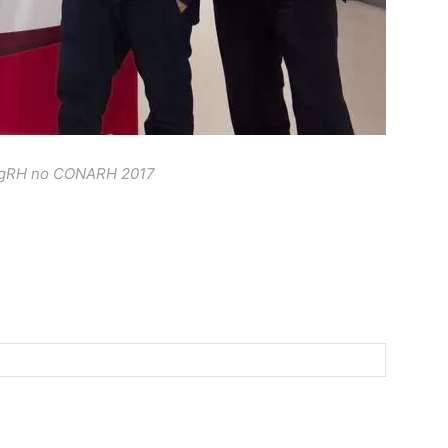
ogRH no CONARH 2017