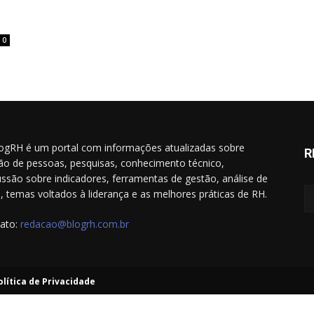
0
ogRH é um portal com informações atualizadas sobre
R
ão de pessoas, pesquisas, conhecimento técnico,
ussão sobre indicadores, ferramentas de gestão, análise de
il, temas voltados à liderança e as melhores práticas de RH.
ato:
redacao@blogrh.com.br
olítica de Privacidade