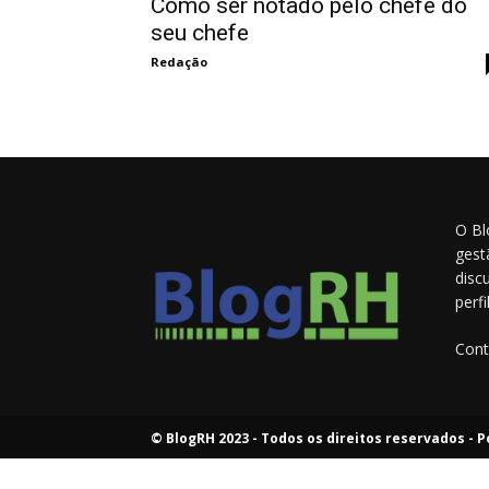
Como ser notado pelo chefe do
seu chefe
Redação
O Bl
gest
disc
perf
Cont
© BlogRH 2023 - Todos os direitos reservados -
P