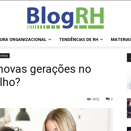
URA ORGANIZACIONAL
TENDÊNCIAS DE RH
MATERIAI
rreira
novas gerações no
lho?
6952
0