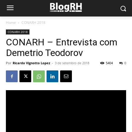
Home
CONARH 2018
CONARH 2018
CONARH – Entrevista com
Demetrio Teodorov
Por
Ricardo Vignotto Lopez
-
3 de setembro de 2018
5404
0