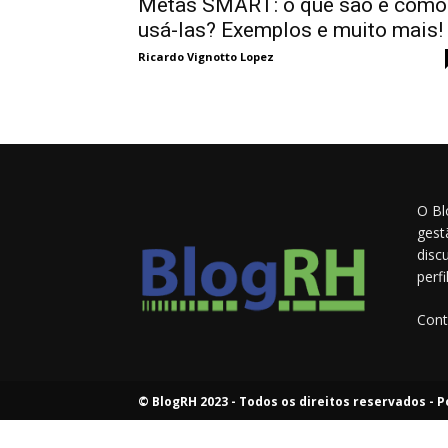
Metas SMART: o que são e como
usá-las? Exemplos e muito mais!
Ricardo Vignotto Lopez
O Bl
gest
disc
perf
Cont
© BlogRH 2023 - Todos os direitos reservados -
P