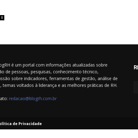
0
ogRH é um portal com informações atualizadas sobre
R
ão de pessoas, pesquisas, conhecimento técnico,
ussão sobre indicadores, ferramentas de gestão, análise de
il, temas voltados à liderança e as melhores práticas de RH.
ato:
redacao@blogrh.com.br
olítica de Privacidade