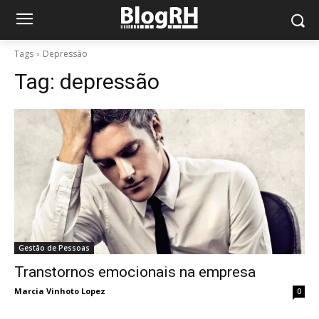
Tags
Depressão
Tag:
depressão
Gestão de Pessoas
Transtornos emocionais na empresa
Marcia Vinhoto Lopez
0