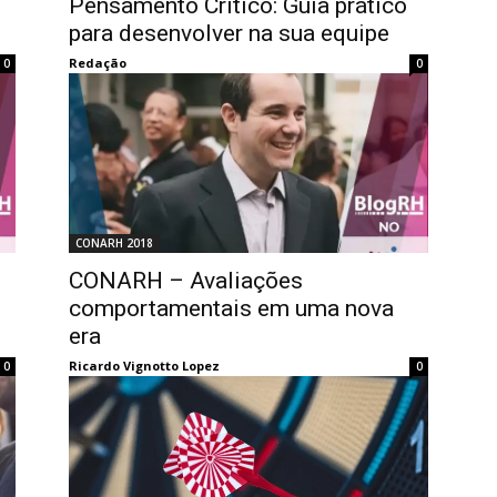
Pensamento Crítico: Guia prático
para desenvolver na sua equipe
Redação
0
0
CONARH 2018
CONARH – Avaliações
comportamentais em uma nova
era
Ricardo Vignotto Lopez
0
0