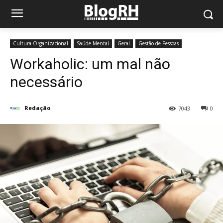
Cultura Organizacional
Saúde Mental
Geral
Gestão de Pessoas
Workaholic: um mal não
necessário
Redação
7043
0